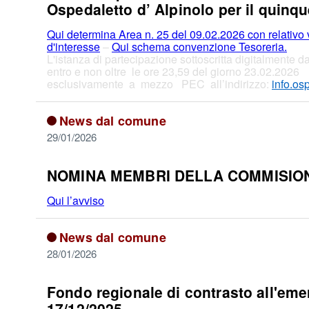
Ospedaletto d’ Alpinolo per il quinq
Qui determina Area n. 25 del 09.02.2026 con relativo 
d'interesse
–
Qui schema convenzione Tesoreria.
L'istanza di partecipazione sottoscritta digitalmente 
entro e non oltre le ore 23,59 del giorno 23.02.2026
esclusivamente a mezzo PEC all’indirizzo:
info.os
News dal comune
29/01/2026
NOMINA MEMBRI DELLA COMMISIONE 
Qui l’avviso
News dal comune
28/01/2026
Fondo regionale di contrasto all'emer
17/12/2025