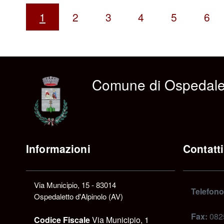
1
2
3
4
5
6
Comune di Ospedalet
Informazioni
Contatti
Via Municipio, 15 - 83014
Telefono
Ospedaletto d'Alpinolo (AV)
Fax:
082
Codice Fiscale
Via Municipio, 1