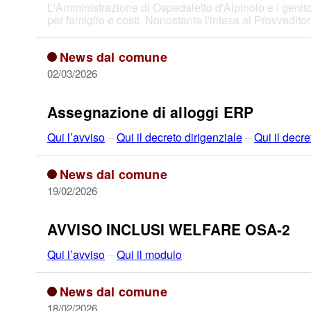
L'Amministrazione di Ospedaletto d'Alpinolo e i genitor
per famiglie e costi. Nonostante l'intesa al Provvedit
News dal comune
02/03/2026
Assegnazione di alloggi ERP
Qui l’avviso
–
Qui il decreto dirigenziale
–
Qui il dec
News dal comune
19/02/2026
AVVISO INCLUSI WELFARE OSA-2
Qui l’avviso
–
Qui il modulo
News dal comune
18/02/2026