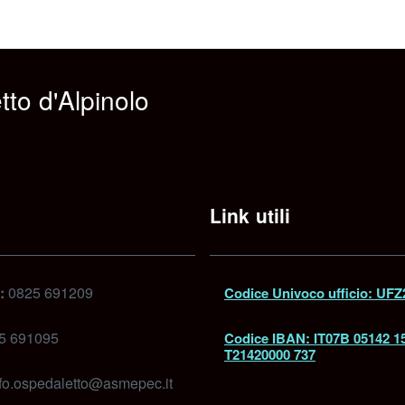
to d'Alpinolo
Link utili
:
0825 691209
Codice Univoco ufficio: UF
5 691095
Codice IBAN: IT07B 05142 1
T21420000 737
fo.ospedaletto@asmepec.it