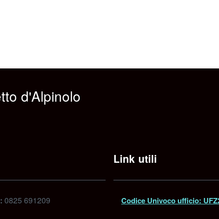
to d'Alpinolo
Link utili
:
0825 691209
Codice Univoco ufficio: UF